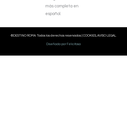
más completa en
español.
©DESTINO ROMA. Todos los derechos reservados |
COOKIES, AVISO LEGAL.
Diseñada por Felicitosa