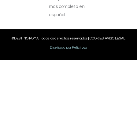
más completa en
español.
©DESTINO ROMA. Todos los derechos reservados |
COOKIES, AVISO LEGAL.
Diseñada por Felicitosa