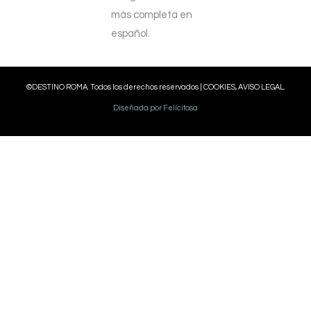
más completa en
español.
©DESTINO ROMA. Todos los derechos reservados |
COOKIES, AVISO LEGAL.
Diseñada por Felicitosa