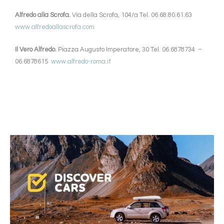
Alfredo alla Scrofa.
Via della Scrofa, 104/a Tel. 06.68.80.61.63
www.alfredoallascrofa.com
Il Vero Alfredo.
Piazza Augusto Imperatore, 30 Tel. 06.6878734 –
06.6878615
www.alfredo-roma.it