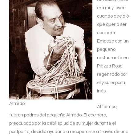
era muy joven
cuando decidió
que quería ser
cocinero.
Empezó con un
pequeño
restaurante en
Piazza Rosa,
regentado por
él y su esposa
Inés.
Alfredo I.
Al tiempo,
fueron padres del pequeño Alfredo. El cocinero,
preocupado por la débil salud de su mujer durante el
postparto, decidió ayudarla a recuperarse a través de una