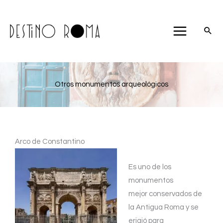
Ir
al
contenido
Otros monumentos arqueológicos
Arco de Constantino
Es uno de los
monumentos
mejor conservados de
la Antigua Roma y se
erigió para