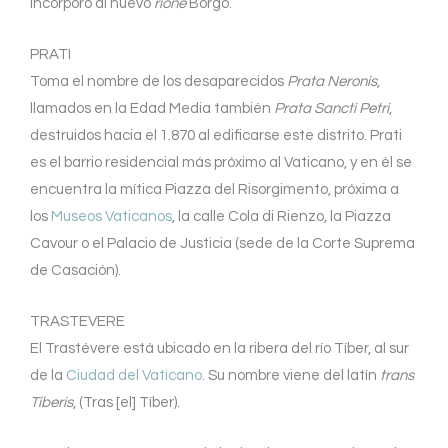
incorporó al nuevo
rione
Borgo.
PRATI
Toma el nombre de los desaparecidos
Prata Neronis
,
llamados en la Edad Media también
Prata Sancti Petri
,
destruidos hacia el 1.870 al edificarse este distrito. Prati
es el barrio residencial más próximo al Vaticano, y en él se
encuentra la mítica Piazza del Risorgimento, próxima a
los
Museos Vaticanos
, la calle Cola di Rienzo, la Piazza
Cavour o el Palacio de Justicia (sede de la Corte Suprema
de Casación).
TRASTEVERE
El Trastévere está ubicado en la ribera del río Tíber, al sur
de la
Ciudad del Vaticano
. Su nombre viene del latín
trans
Tiberis
, (Tras [el] Tíber).