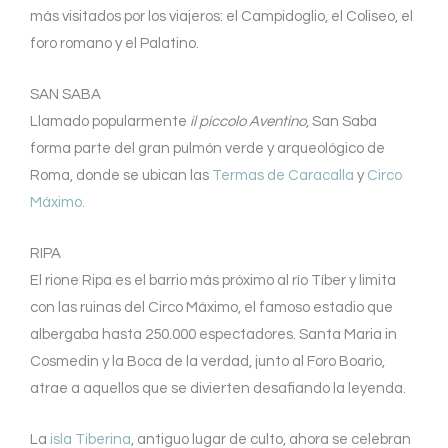
más visitados por los viajeros: el Campidoglio, el Coliseo, el
foro romano y el Palatino.
SAN SABA
Llamado popularmente
il piccolo Aventino
, San Saba
forma parte del gran pulmón verde y arqueológico de
Roma, donde se ubican las
Termas de Caracalla
y
Circo
Máximo.
RIPA
El rione Ripa es el barrio más próximo al río Tíber y limita
con las ruinas del Circo Máximo, el famoso estadio que
albergaba hasta 250.000 espectadores. Santa Maria in
Cosmedin y la Boca de la verdad, junto al Foro Boario,
atrae a aquellos que se divierten desafiando la leyenda.
La
isla Tiberina
, antiguo lugar de culto, ahora se celebran