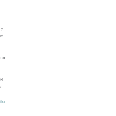
 y
ad.
der
se
i
lla