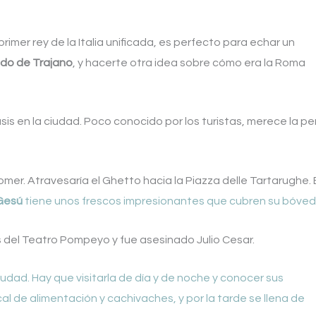
primer rey de la Italia unificada, es perfecto para echar un
cado de Trajano
, y hacerte otra idea sobre cómo era la Roma
sis en la ciudad. Poco conocido por los turistas, merece la p
mer. Atravesaría el Ghetto hacia la Piazza delle Tartarughe. 
l Gesú
tiene unos frescos impresionantes que cubren su bóved
s del Teatro Pompeyo y fue asesinado Julio Cesar.
udad. Hay que visitarla de día y de noche y conocer sus
l de alimentación y cachivaches, y por la tarde se llena de