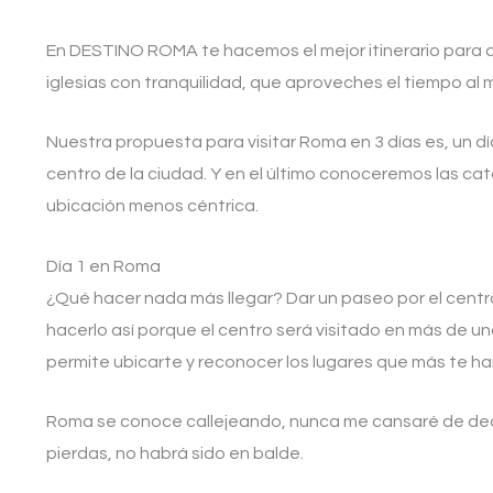
En DESTINO ROMA te hacemos el mejor itinerario para q
iglesias con tranquilidad, que aproveches el tiempo al 
Nuestra propuesta para visitar Roma en 3 días es, un dí
centro de la ciudad. Y en el último conoceremos las ca
ubicación menos céntrica.
Día 1 en Roma
¿Qué hacer nada más llegar? Dar un paseo por el centro
hacerlo así porque el centro será visitado en más de un
permite ubicarte y reconocer los lugares que más te han
Roma se conoce callejeando, nunca me cansaré de deci
pierdas, no habrá sido en balde.