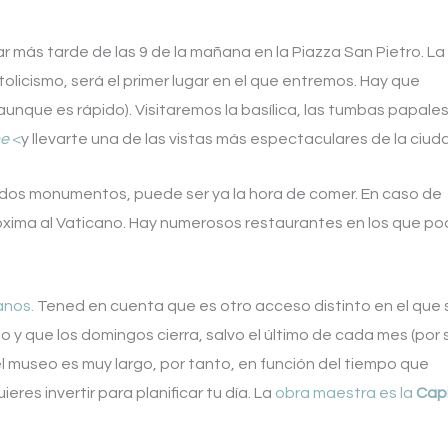
r más tarde de las 9 de la mañana en la Piazza San Pietro. La
olicismo, será el primer lugar en el que entremos. Hay que
aunque es rápido). Visitaremos la basílica, las tumbas papales
ne
<
y llevarte una de las vistas más espectaculares de la ciud
dos monumentos, puede ser ya la hora de comer. En caso de
róxima al Vaticano. Hay numerosos restaurantes en los que po
canos.
Tened en cuenta que es otro acceso distinto en el que 
y que los domingos cierra, salvo el último de cada mes (por s
del museo es muy largo, por tanto, en función del tiempo que
eres invertir para planificar tu día. La
obra maestra es la
Capi