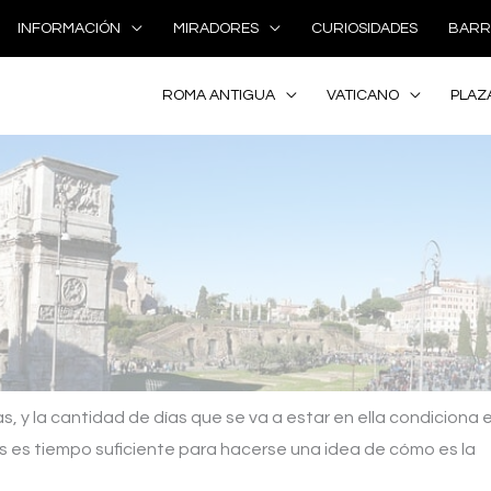
INFORMACIÓN
MIRADORES
CURIOSIDADES
BARR
ROMA ANTIGUA
VATICANO
PLAZ
y la cantidad de días que se va a estar en ella condiciona e
ías es tiempo suficiente para hacerse una idea de cómo es la