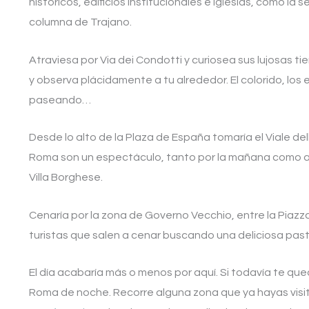
históricos, edificios institucionales e iglesias, como la
columna de Trajano.
Atraviesa por Via dei Condotti y curiosea sus lujosas ti
y observa plácidamente a tu alrededor. El colorido, los ed
paseando…
Desde lo alto de la Plaza de España tomaría el Viale dell
Roma son un espectáculo, tanto por la mañana como al 
Villa Borghese.
Cenaría por la zona de Governo Vecchio, entre la Piazza
turistas que salen a cenar buscando una deliciosa past
El día acabaría más o menos por aquí. Si todavía te q
Roma de noche. Recorre alguna zona que ya hayas visit