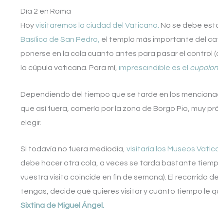
Día 2 en Roma
Hoy
visitaremos la ciudad del Vaticano.
No se debe esta
Basílica de San Pedro,
el templo más importante del cat
ponerse en la cola cuanto antes para pasar el control (
la cúpula vaticana. Para mí,
imprescindible es el
cupolo
Dependiendo del tiempo que se tarde en los menciona
que así fuera, comería por la zona de Borgo Pio, muy p
elegir.
Si todavía no fuera mediodía,
visitaría los Museos Vati
debe hacer otra cola, a veces se tarda bastante tiempo 
vuestra visita coincide en fin de semana). El recorrido 
tengas, decide qué quieres visitar y cuánto tiempo le qui
Sixtina de Miguel Ángel.