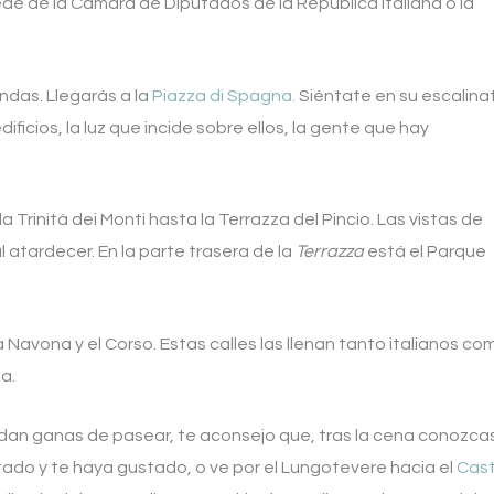
 sede de la Cámara de Diputados de la República Italiana o la
endas. Llegarás a la
Piazza di Spagna.
Siéntate en su escalina
ificios, la luz que incide sobre ellos, la gente que hay
a Trinità dei Monti hasta la Terrazza del Pincio. Las vistas de
atardecer. En la parte trasera de la
Terrazza
está el Parque
 Navona y el Corso. Estas calles las llenan tanto italianos co
a.
uedan ganas de pasear, te aconsejo que, tras la cena conozca
ado y te haya gustado, o ve por el Lungotevere hacia el
Cast