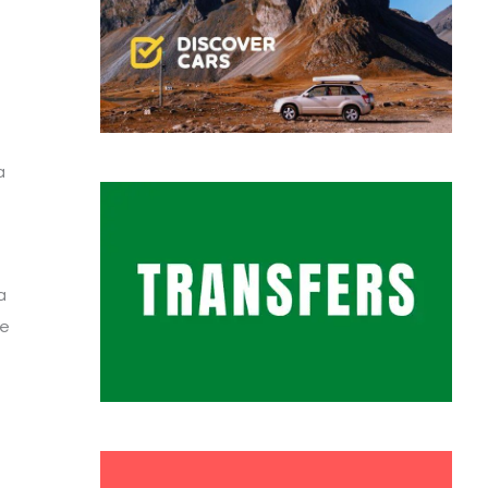
a
a
te