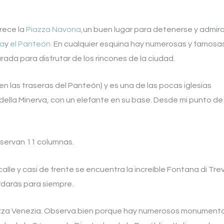
arece la
Piazza Navona,
un buen lugar para detenerse y admira
da
y
el Panteón.
En cualquier esquina hay numerosas y famosa
ada para disfrutar de los rincones de la ciudad.
n las traseras del Panteón) y es una de las pocas iglesias
della Minerva, con un elefante en su base. Desde mi punto de
nservan 11 columnas.
 calle y casi de frente se encuentra la increíble Fontana di Trev
rdarás para siempre.
 Piazza Venezia. Observa bien porque hay numerosos monument