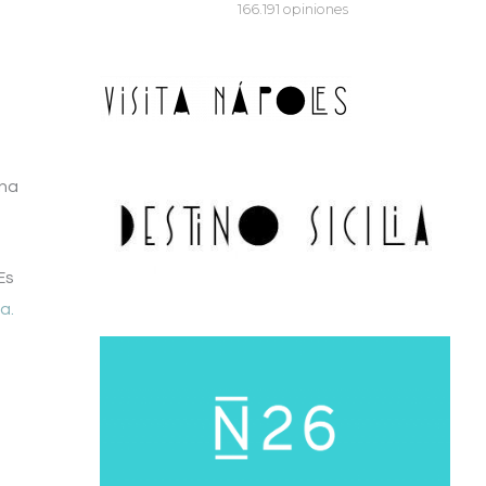
ena
Es
a.