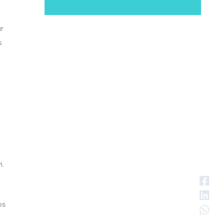
r
s
i.
os