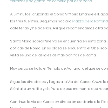
terrazas y de gente. Yo comería por esta zona.
A 5 minutos, cruzando el Corso Vittorio Emanuele II, ap
las tres fuentes. Seguimos hacia la
Piazza della Roton
cafeterías y heladerías. Así que recomendamos otra par
Santa Maria sopra Minerva se encuentra en esta zona (e
góticas de Roma. En su plaza se encuentra el Obelisco 
vista es una de las iglesias más bonitas de Roma.
Muy cerca se halla el Templo de Adriano, del que se co
Sigue las directrices y llegas a la Via del Corso. Cruza la
Siéntate un ratito y disfruta de ese momento que reco
Continúa la vía del Corso en dirección contraria a la