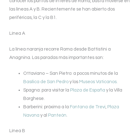
conocer los puntos de interés de Roma, basta moverse en
las líneas A y B. Recientemente se han abierto dos
periféricas, la C y la B1.
Línea A
La línea naranja recorre Roma desde Battistini a
Anagnina. Las paradas más importantes son:
Ottaviano – San Pietro: a pocos minutos de la
Basílica de San Pedro
y los
Museos Vaticanos.
Spagna: para visitar la
Plaza de España
y la Villa
Borghese.
Barberini: próxima a la
Fontana de Trevi
,
Plaza
Navona
y al
Panteón
.
Línea B