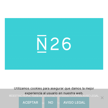
Utilizamos cookies para asegurar que damos la mejor
experiencia al usuario en nuestra web.
©DESTINO ROMA. Todos los derechos reservados |
COOKIES, AVISO LEGAL.
ACEPTAR
NO
AVISO LEGAL
Diseñada por Felicitosa